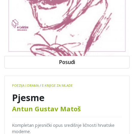
Posudi
Book
POEZIJA I DRAMA
/
E-KNJIGE ZA MLADE
details
Pjesme
Antun Gustav Matoš
Kompletan pjesnički opus središnje ličnosti hrvatske
moderne.