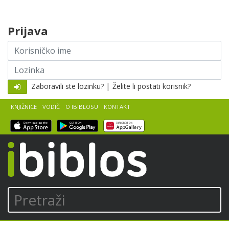
Skip to content
Prijava
Korisničko
ime
Lozinka
|
Zaboravili ste lozinku?
Želite li postati korisnik?
KNJIŽNICE
VODIČ
O IBIBLOSU
KONTAKT
iBiblos
Pretraži