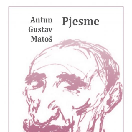
Antun
Pretpregled
Gustav
Matoš
:
Pjesme