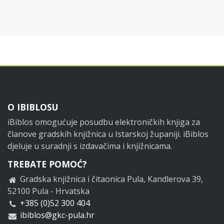
Footer
O IBIBLOSU
iBiblos omogućuje posudbu elektroničkih knjiga za
članove gradskih knjižnica u Istarskoj županiji. iBiblos
djeluje u suradnji s izdavačima i knjižnicama.
TREBATE POMOĆ?
Gradska knjižnica i čitaonica Pula, Kandlerova 39,
52100 Pula - Hrvatska
+385 (0)52 300 404
ibiblos@gkc-pula.hr