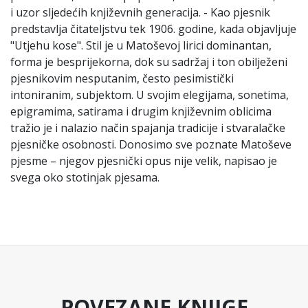
i uzor sljedećih književnih generacija. - Kao pjesnik
predstavlja čitateljstvu tek 1906. godine, kada objavljuje
"Utjehu kose". Stil je u Matoševoj lirici dominantan,
forma je besprijekorna, dok su sadržaj i ton obilježeni
pjesnikovim nesputanim, često pesimistički
intoniranim, subjektom. U svojim elegijama, sonetima,
epigramima, satirama i drugim književnim oblicima
tražio je i nalazio način spajanja tradicije i stvaralačke
pjesničke osobnosti. Donosimo sve poznate Matoševe
pjesme – njegov pjesnički opus nije velik, napisao je
svega oko stotinjak pjesama.
POVEZANE KNJIGE