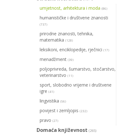
umjetnost, arhitektura i moda
(86)
humanističke i društvene znanosti
(737)
prirodne znanosti, tehnika,
matematika
(128)
leksikoni, enciklopedije, rječnici
(17)
menadžment
(39)
poljoprivreda, šumarstvo, stočarstvo,
veterinarstvo
(11)
sport, slobodno vrijeme i društvene
igre
(41)
lingvistika
(56)
povijest i zemljopis
(232)
pravo
(27)
Domaća književnost
(265)