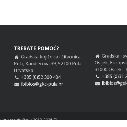
TREBATE POMOĆ?
Gradska i sv
Gradska knjižnica i čitaonica
Osijek, Europsk
Pula, Kandlerova 39, 52100 Pula -
31000 Osijek -
Hrvatska
+385 (0)31 
+385 (0)52 300 404
ibiblos@gsk
ibiblos@gkc-pula.hr
a prava pridržana 2013-2026 ©