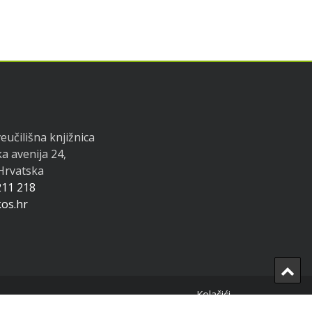
eučilišna knjižnica
a avenija 24,
 Hrvatska
211 218
os.hr
Ba
to
Kolačići