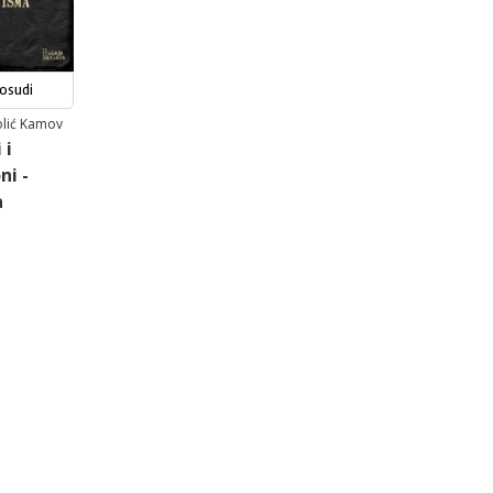
osudi
olić Kamov
 i
ni -
a