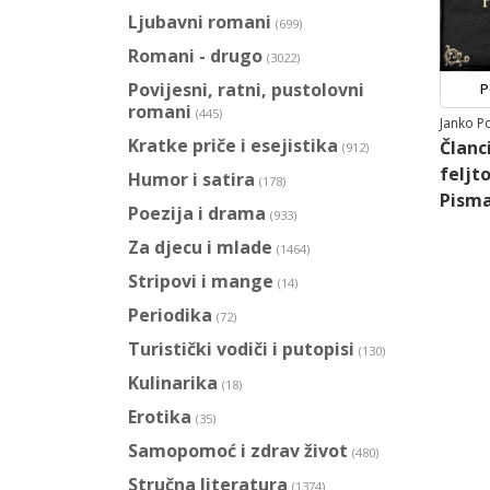
Ljubavni romani
(699)
Romani - drugo
(3022)
Povijesni, ratni, pustolovni
P
romani
(445)
Janko P
Kratke priče i esejistika
Članci
(912)
feljto
Humor i satira
(178)
Pism
Poezija i drama
(933)
Za djecu i mlade
(1464)
Stripovi i mange
(14)
Periodika
(72)
Turistički vodiči i putopisi
(130)
Kulinarika
(18)
Erotika
(35)
Samopomoć i zdrav život
(480)
Stručna literatura
(1374)