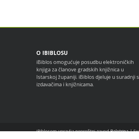
Footer
O IBIBLOSU
iBiblos omogućuje posudbu elektroničkih
knjiga za članove gradskih knjižnica u
Istarskoj županiji. iBiblos djeluje u suradnji s
izdavačima i knjižnicama.
iBiblosom upravlja neprofitni zavod
Beletrina
| Sv