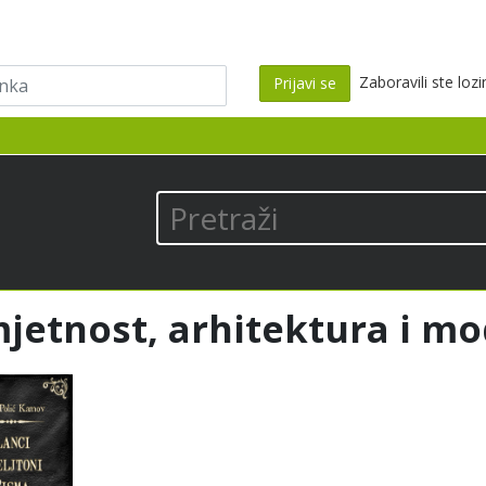
ka
Zaboravili ste loz
Prijavi se
los
Pretraži
jetnost, arhitektura i m