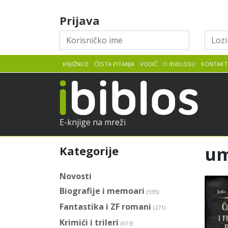
Skip to content
Prijava
Korisničko
Lozin
ime
KNJIŽNICE
ČESTA PITANJA
VODIČ
O IBIBLOSU
KONTAKT
iBib
E-knjige na mreži
um
Kategorije
Novosti
Biografije i memoari
(595)
Fantastika i ZF romani
(271)
Krimići i trileri
(613)