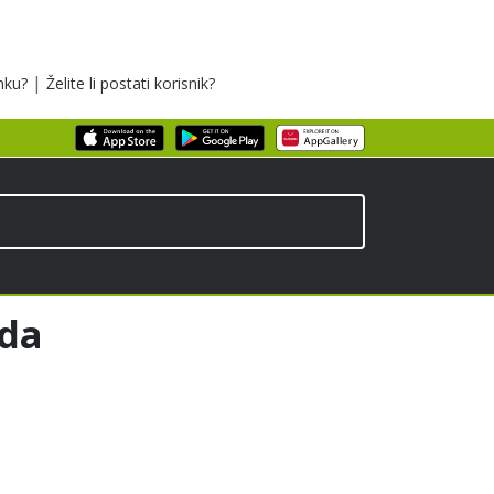
|
inku?
Želite li postati korisnik?
oda