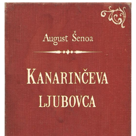
August
Pretpregled
Šenoa
:
Kanarinčeva
ljubovca