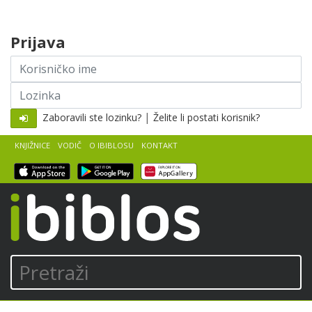
Skip to content
Prijava
Korisničko
ime
Lozinka
|
Zaboravili ste lozinku?
Želite li postati korisnik?
KNJIŽNICE
VODIČ
O IBIBLOSU
KONTAKT
iBiblos
Pretraži