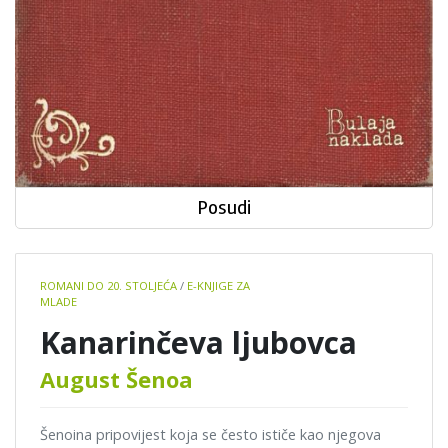
Posudi
Book
ROMANI DO 20. STOLJEĆA
/
E-KNJIGE ZA
details
MLADE
Kanarinčeva ljubovca
August Šenoa
Šenoina pripovijest koja se često ističe kao njegova