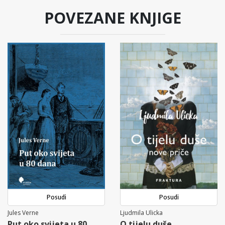
POVEZANE KNJIGE
Posudi
Posudi
Jules Verne
Ljudmila Ulicka
Put oko svijeta u 80
O tijelu duše