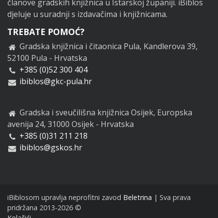
članove gradskih knjižnica u Istarskoj županiji. iBiblos
djeluje u suradnji s izdavačima i knjižnicama.
TREBATE POMOĆ?
Gradska knjižnica i čitaonica Pula, Kandlerova 39,
52100 Pula - Hrvatska
+385 (0)52 300 404
ibiblos@gkc-pula.hr
Gradska i sveučilišna knjižnica Osijek, Europska
avenija 24, 31000 Osijek - Hrvatska
+385 (0)31 211 218
ibiblos@gskos.hr
iBiblosom upravlja neprofitni zavod
Beletrina
| Sva prava
pridržana 2013-2026 ©
Kolačići