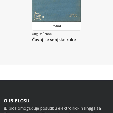
Posudi
August Šenoa
Čuvaj se senjske ruke
Footer
O IBIBLOSU
iBiblos omogućuje posudbu elektroničkih knjiga za