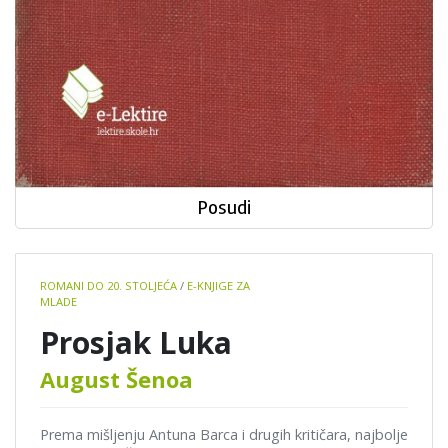
Posudi
Book
ROMANI DO 20. STOLJEĆA
/
E-KNJIGE ZA
details
MLADE
Prosjak Luka
August Šenoa
Prema mišljenju Antuna Barca i drugih kritičara, najbolje