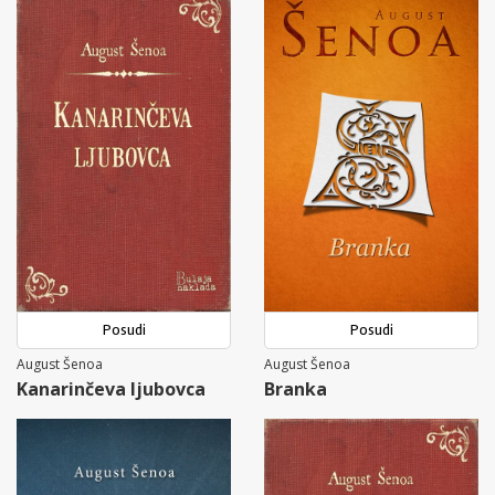
Posudi
Posudi
August Šenoa
August Šenoa
Kanarinčeva ljubovca
Branka