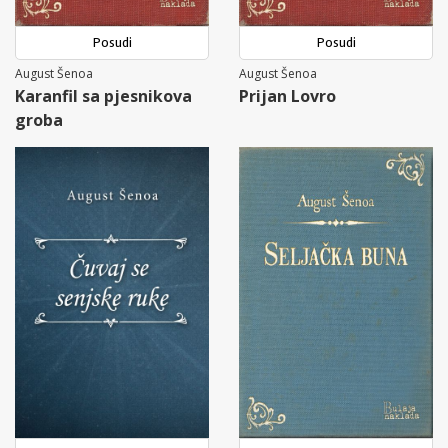
Posudi
Posudi
August Šenoa
August Šenoa
Karanfil sa pjesnikova
Prijan Lovro
groba