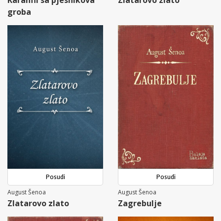
Karanfil sa pjesnikova
Zlatarovo zlato
groba
Posudi
Posudi
August Šenoa
August Šenoa
Zlatarovo zlato
Zagrebulje