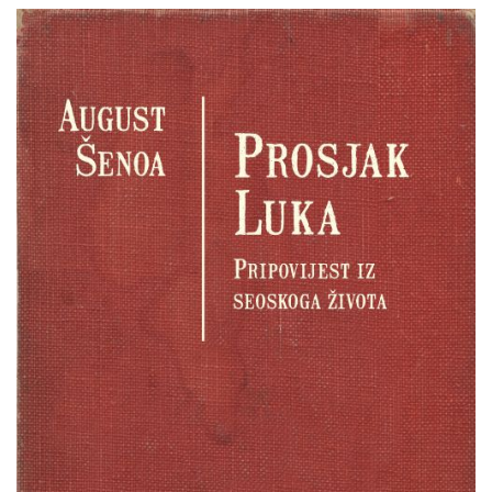
August
Pretpregled
Šenoa
:
Prosjak
Luka