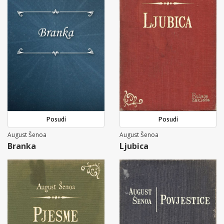
Posudi
Posudi
August Šenoa
August Šenoa
Branka
Ljubica