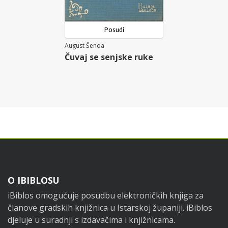
Posudi
August Šenoa
Čuvaj se senjske ruke
Footer
O IBIBLOSU
iBiblos omogućuje posudbu elektroničkih knjiga za
članove gradskih knjižnica u Istarskoj županiji. iBiblos
djeluje u suradnji s izdavačima i knjižnicama.