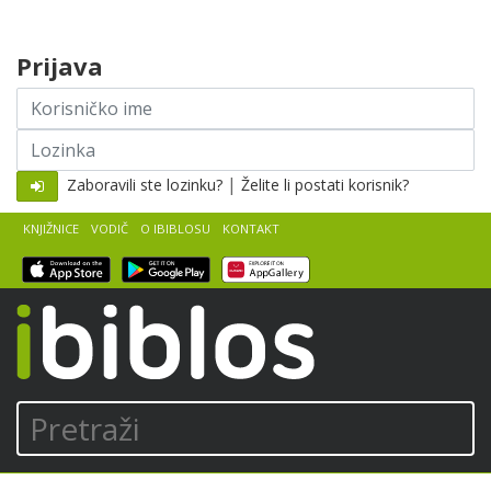
Skip to content
Prijava
Korisničko
ime
Lozinka
|
Zaboravili ste lozinku?
Želite li postati korisnik?
KNJIŽNICE
VODIČ
O IBIBLOSU
KONTAKT
iBiblos
Pretraži