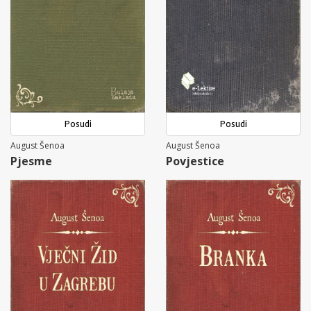
Posudi
Posudi
August Šenoa
August Šenoa
Pjesme
Povjestice